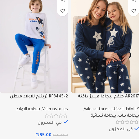
AR2617 طقم بيجاما فيليز دافئة
RP3445-2 تريننج للاولاد مبطن
من كولكشن الام وابنتها -
ودافي قطعتين – Valeriastores
FAMILY- العائلة
,
Valeriastores
,
Valeriastores
,
بيجامة الأولاد
Valeriastores
بيجامة بنات
,
بيجامة نسائية
في المخزون
في المخزون
₪
85.00
₪
110.00