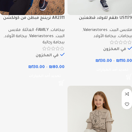
US1179 طقم للاولاد قطعتين
AR2311 تريننج مبطن من كولكشن
صوف بلوز لون رمادي مع بنطال
الاب مع ابنه بلوز لون رمادي مع
ملابس البيت
,
Valeriastores
,
بيجامات
,
FAMILY- العائلة
,
ملابس
لون كحلي
بنطال لون اسود
بيجامات
,
بيجامة الأولاد
البيت
,
Valeriastores
,
بيجامة الأولاد
,
بيجامة رجالية
في المخزون
في المخزون
₪
130.00
–
₪
110.00
₪
130.00
–
₪
80.00
تحديد أحد الخيارات
تحديد أحد الخيارات