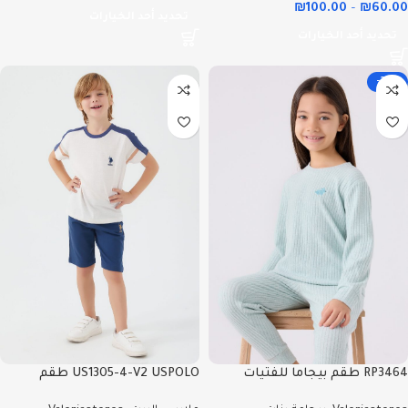
₪
100.00
–
₪
60.00
تحديد أحد الخيارات
تحديد أحد الخيارات
-26%
RP3464 طقم بيجاما للفتيات
US1305-4-V2 USPOLO طقم
قطعتين شتوي لون فستقي-
شورت للاطفال قطعتين قطن لون