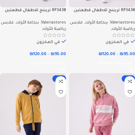
RP3438 تريننج للاطفال قطعتين
RP3438 تريننج للاطفال قطعتين
مبطنة ودافية بلوز لون رمادي -
مبطنة ودافية بلوز لون ازرق -
Valeriastores
,
بيجامة الأولاد
,
ملابس
Valeriastores
,
بيجامة الأولاد
,
ملابس
Valeriastores
Valeriastores
رياضية للأولاد
رياضية للأولاد
في المخزون
في المخزون
₪
120.00
–
₪
95.00
₪
120.00
–
₪
95.00
تحديد أحد الخيارات
تحديد أحد الخيارات
-25%
-32%