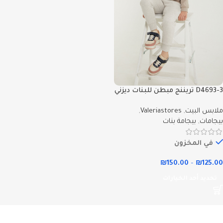
D4693-3 تريننج مبطن للبنات ديزني
ميني ماوس لون بلوز لون بيج
ملابس البيت
,
Valeriastores
,
بيجامات
,
بيجامة بنات
في المخزون
₪
150.00
–
₪
125.00
تحديد أحد الخيارات