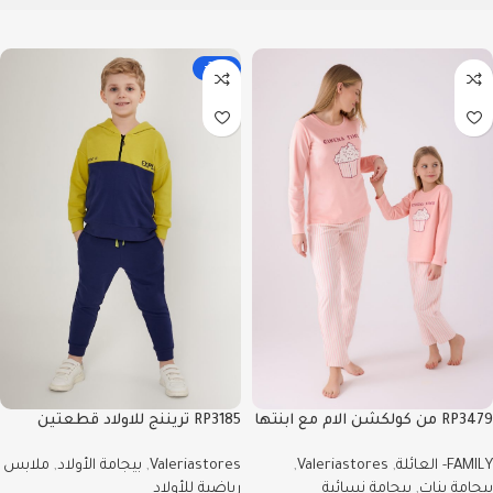
-32%
RP3479 من كولكشن الام مع ابنتها
RP3185 تريننج للاولاد قطعتين
طقم بيجاما دافئ لون زهري -
مبطن ودافي -Valeriastores
FAMILY- العائلة
,
Valeriastores
,
Valeriastores
,
بيجامة الأولاد
,
ملابس
Valeriastores
بيجامة بنات
,
بيجامة نسائية
رياضية للأولاد