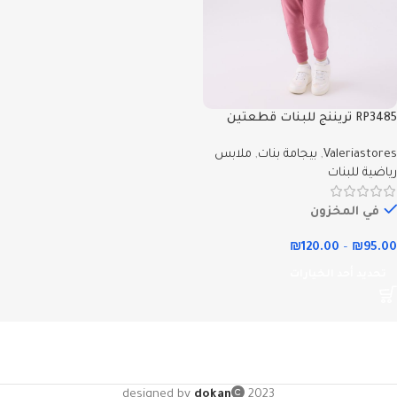
RP3485 تريننج للبنات قطعتين
مبطنة ودافية- Valeriastores
Valeriastores
,
بيجامة بنات
,
ملابس
رياضية للبنات
في المخزون
₪
120.00
–
₪
95.00
تحديد أحد الخيارات
designed by
dokan
2023