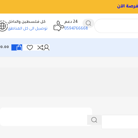
رصة الآن
24 دعم
كل فلسطين والداخل
0594766668
توصيل الى كل المناطق
₪
0.00