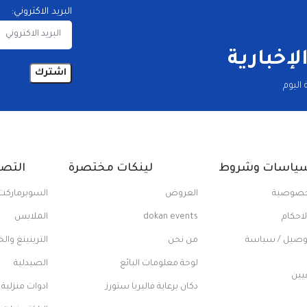
البريد الاكتروني:
إخبارية
اليوم
ياسات وشروط
لينكات مختصرة
التص
خصوصية
العروض
السوبرماركت
احكام
dokan events
الملابس
وصيل / سياسة
من نحن
الترينينغ والخ
لوحة معلومات البائع
الصيدلية
عيين
دكان برعاية فاليريا ستورز
ادوات منزلية