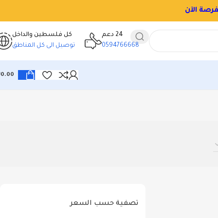
24 دعم
كل فلسطين والداخل
0594766668
توصيل الى كل المناطق
₪
0.00
تصفية حسب السعر