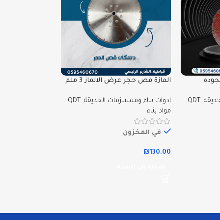
جودة
المازة قص حجر عرض الالماز 3 ملم
حديقة
,
QDT
,
ادوات بناء ومستلزمات الحديقة
,
QDT
,
مواد بناء
في المخزون
₪
130.00
إضافة إلى السلة