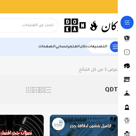
شارك
في الموقع وأعرض منتجاتك مجانا
استغل الفرصة ا
التصنيفات
دكان
المتجر
حسابي
الصفحات
الرئيسية
المتجر
ادوات بناء ومستلزمات الحديقة
QDT
عرض ⁦3⁩ من كل النتائج
QDT