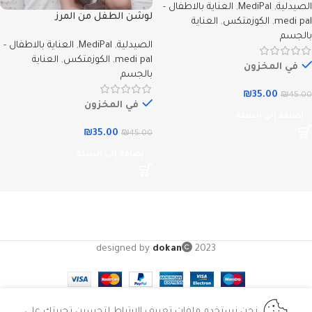
الصيدلية
,
MediPal
,
العناية بالاطفال -
لوشن الطفل من المرز
medi pal
,
الكوزمتكس
,
العناية
بالجسم
الصيدلية
,
MediPal
,
العناية بالاطفال -
medi pal
,
الكوزمتكس
,
العناية
في المخزون
بالجسم
₪
35.00
₪
45.00
في المخزون
إضافة إلى السلة
₪
35.00
₪
45.00
إضافة إلى السلة
designed by
dokan
2023
نحن نستخدم ملفات تعريف الارتباط لتحسين تجربتك على