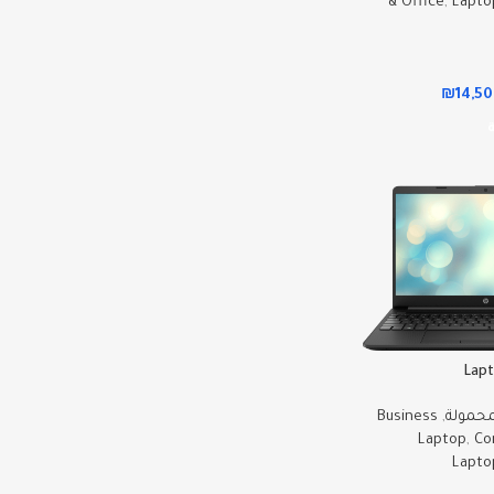
& Office
,
Lapto
₪
14,5
Lap
لمحمولة
,
Business
Laptop
,
Co
Lapto