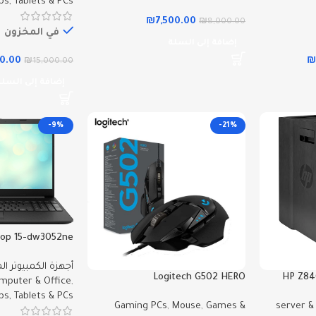
ps, Tablets & PCs
₪
7,500.00
₪
8,000.00
في المخزون
إضافة إلى السلة
00.00
₪
15,000.00
إضافة إلى السلة
-9%
-21%
top 15-dw3052ne
أجهزة الكمبيوتر ا
Logitech G502 HERO
HP Z84
mputer & Office
,
ps, Tablets & PCs
Gaming PCs
,
Mouse
,
Games &
server &