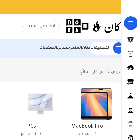
التصنيفات
دكان
المتجر
حسابي
الصفحات
الرئيسية
المتجر
Laptops, Tablets & PCs
عرض ⁦17⁩ من كل النتائج
PCs
MacBook Pro
6 products
1 product