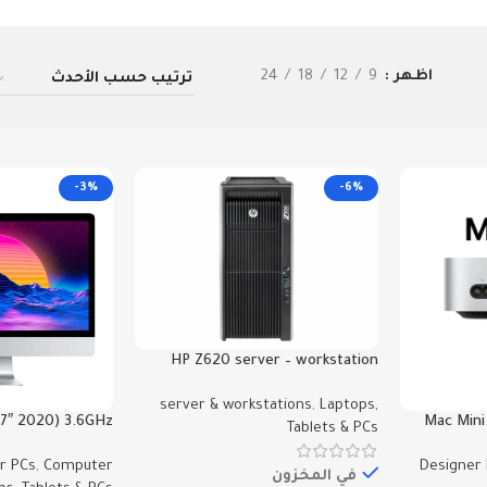
اظهر
9
12
18
24
-3%
-6%
HP Z620 server – workstation
Z620
server & workstations
,
Laptops,
27″ 2020) 3.6GHz
Mac Mini
Tablets & PCs
2Gb RAM 1TB SSD
r PCs
,
Computer
Designer
في المخزون