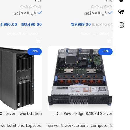
PCs
Pro
في المخزون
في المخزون
₪
4,990.00
–
₪
3,490.00
₪
9,999.00
₪
10,000.00
إضافة إلى السلة
تحديد أحد الخيارات
-9%
-9%
0 server – workstation
Dell PowerEdge R730xd Server –
سيرفر بينات ومواقع
Z840
 workstations
,
Laptops,
server & workstations
,
Computer &