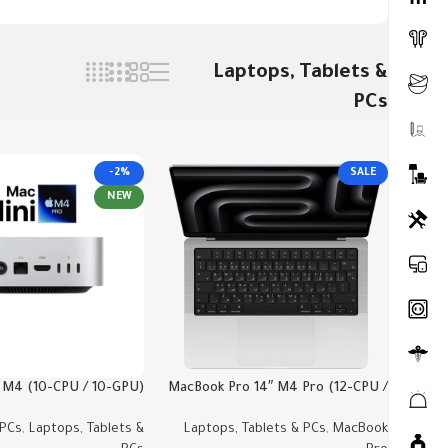
Laptops, Tablets &
PCs
-2%
SALE
NEW
 M4 (10-CPU / 10-GPU)
MacBook Pro 14″ M4 Pro (12-CPU /
16GB 512GB-256GB
16-GPU) 24GB 512GB
 PCs
,
Laptops, Tablets &
Laptops, Tablets & PCs
,
MacBook