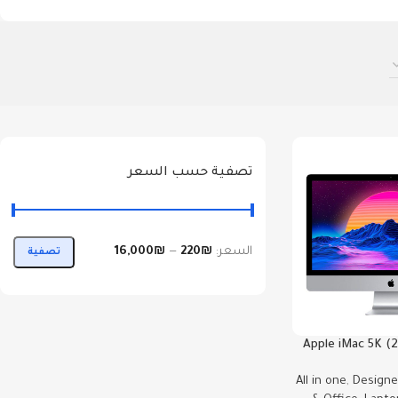
تصفية حسب السعر
السعر:
₪220
—
₪16,000
تصفية
Apple iMac 5K (
i9 10-Core 7
All in one
,
Designe