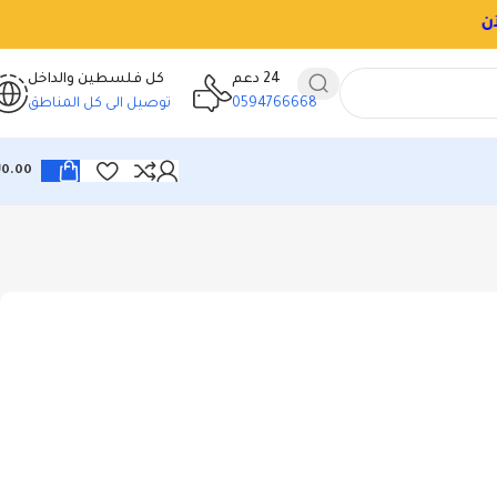
24 دعم
كل فلسطين والداخل
0594766668
توصيل الى كل المناطق
₪
0.00