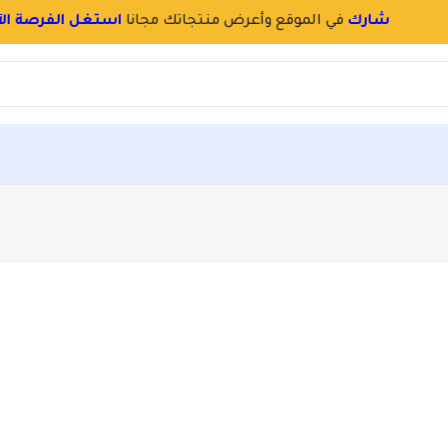
سجل
بسرعة
و
احجز اسم محلك بالموقع