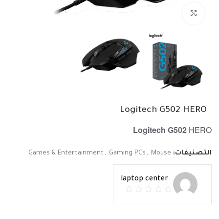
Click to enlarge
Logitech G502 HERO
Logitech G502
HERO
التصنيفات:
Mouse
,
Gaming PCs
,
Games & Entertainment
laptop center