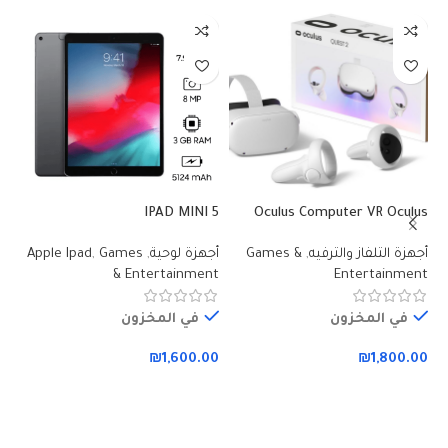
 X
IPAD MINI 5
Oculus Computer VR Oculus
Quest 2
أجهزة التلفاز والترفيه
,
Games &
أجهزة لوحية
,
Games
,
Apple Ipad
أج
nt
& Entertainment
Entertainment
في المخزون
في المخزون
00
₪
1,600.00
₪
1,800.00
إضافة إلى السلة
إضافة إلى السلة