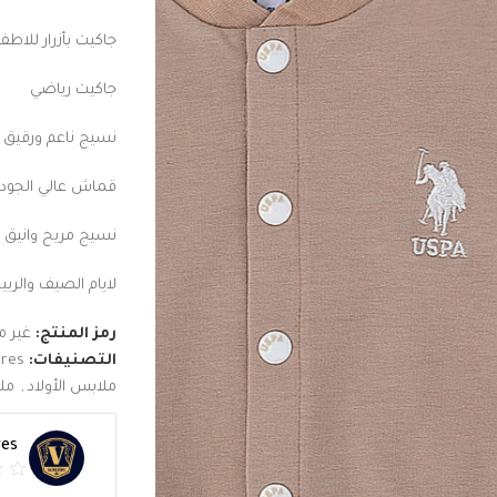
جاكيت بأزرار للاطف
جاكيت رياضي
نسيج ناعم ورقيق 
قماش عالي الجود
نسيج مريح وانيق
لايام الصيف والربي
رمز المنتج:
غير 
التصنيفات:
ores
ملابس الأولاد
,
مل
res