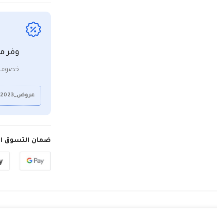
وفر م
خصومات
عروض_2023
ضمان التسوق ال