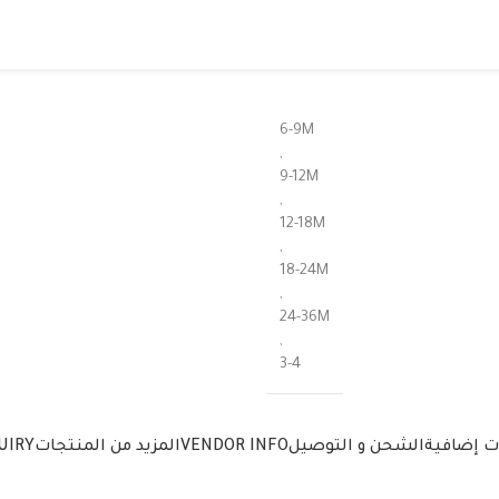
6-9M
,
9-12M
,
12-18M
,
18-24M
,
24-36M
,
3-4
ت إضافية
الشحن و التوصيل
VENDOR INFO
المزيد من المنتجات
UIRY