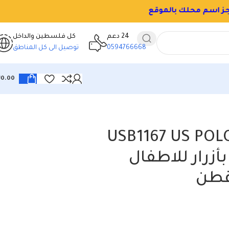
24 دعم
كل فلسطين والداخل
0594766668
توصيل الى كل المناطق
₪
0.00
USB1167 US POL
أزرار للاطفال
 قطن