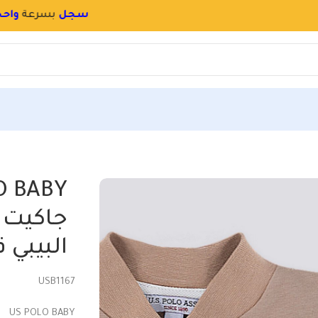
سجل
بسرعة
و
احجز اسم محلك بالموقع
أزرار للاطفال البيبي قطن
O BABY
جاكيت ب
البيبي
USB1167
US POLO BABY