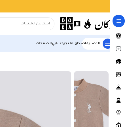
التصنيفات
دكان
المتجر
حسابي
الصفحات
الرئيسية
المتجر
ملابس البيت
بيجامات
بيجامة الأولاد
USB1167 US POLO BABY جاكيت ب