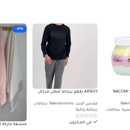
-25%
NACOMI 
AR1603 طقم بيجاما قطن للرجال
watermelon 20 مقشر مع جل
بلوز لون اسود مع بنطال لون رمادي
Valer
,
ملابس البيت
,
Valeriastores
,
بيجامات
,
ئحة البطيخ
بشرة
,
بيجامات
بيجامة رجالية
في المخزون