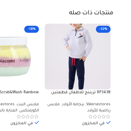
منتجات ذات صله
-18%
-32%
RP3438 تريننج للاطفال قطعتين
Scrub&Wash Rainbow
مبطنة ودافية بلوز لون رمادي -
0ml
Valeriastores
,
بيجامة الأولاد
,
ملابس
ملابس البيت
,
iastores
Valeriastores
للاستحمام للجسم برا
رياضية للأولاد
الكوزمتكس
,
العناية بال
في المخزون
في المخزون