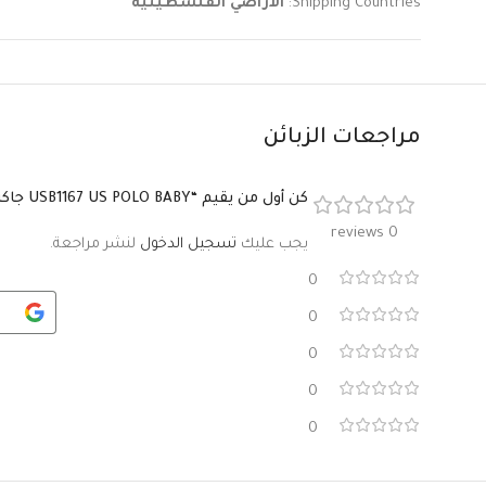
Shipping Countries:
الأراضي الفلسطينية
مراجعات الزبائن
كن أول من يقيم “USB1167 US POLO BABY جاكيت بأزرار للاطفال البيبي قطن”
0 reviews
يجب عليك
تسجيل الدخول
لنشر مراجعة.
0
0
0
0
0