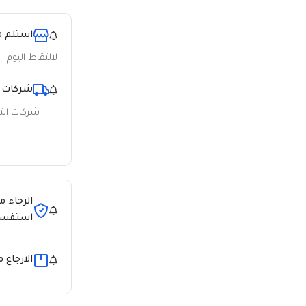
استلم م
لالتقاط اليوم
شركات 
شركات ال
الرجاء م
استفسا
الارجاع 