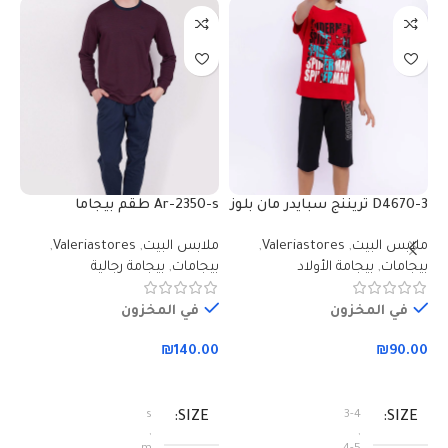
D4670-3 تريننج سبايدر مان بلوز
Ar-2350-s طقم بيجاما
لون احمر مع بنطال لون اسود
قطعتين للرجال بلوز لون خمري
مب
ملابس البيت
,
Valeriastores
,
ملابس البيت
,
Valeriastores
,
مل
قطن
مقلمة مع بنطال لون كحلي
لو
بيجامات
,
بيجامة الأولاد
بيجامات
,
بيجامة رجالية
بي
في المخزون
في المخزون
00
₪
140.00
₪
90.00
تحديد أحد الخيارات
تحديد أحد الخيارات
s
3-4
SIZE
SIZE
,
,