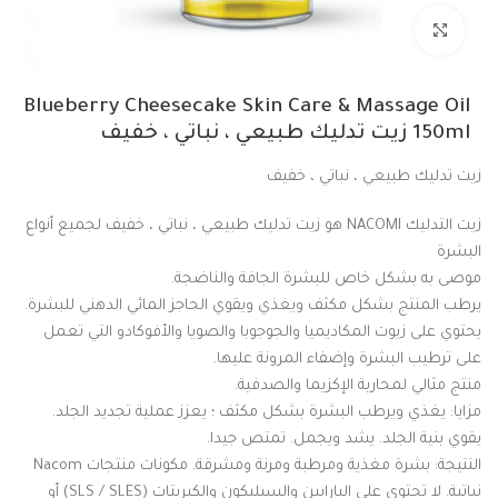
Click to enlarge
Blueberry Cheesecake Skin Care & Massage Oil
150ml زيت تدليك طبيعي ، نباتي ، خفيف
زيت تدليك طبيعي ، نباتي ، خفيف
زيت التدليك NACOMI هو زيت تدليك طبيعي ، نباتي ، خفيف لجميع أنواع
البشرة
موصى به بشكل خاص للبشرة الجافة والناضجة.
يرطب المنتج بشكل مكثف ويغذي ويقوي الحاجز المائي الدهني للبشرة.
يحتوي على زيوت المكاديميا والجوجوبا والصويا والأفوكادو التي تعمل
على ترطيب البشرة وإضفاء المرونة عليها.
منتج مثالي لمحاربة الإكزيما والصدفية.
مزايا: يغذي ويرطب البشرة بشكل مكثف ؛ يعزز عملية تجديد الجلد.
يقوي بنية الجلد. يشد ويجمل. تمتص جيدا.
النتيجة: بشرة مغذية ومرطبة ومرنة ومشرقة. مكونات منتجات Nacom
نباتية. لا تحتوي على البارابين والسيليكون والكبريتات (SLS / SLES) أو