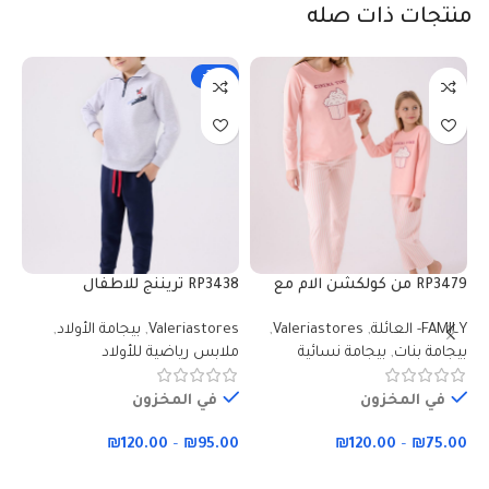
منتجات ذات صله
-32%
RP3479 من كولكشن الام مع
RP3438 تريننج للاطفال
ابنتها طقم بيجاما دافئ لون
قطعتين مبطنة ودافية بلوز لون
قط
FAMILY- العائلة
,
Valeriastores
,
Valeriastores
,
بيجامة الأولاد
,
مل
زهري -Valeriastores
رمادي -Valeriastores
بت
بيجامة بنات
,
بيجامة نسائية
ملابس رياضية للأولاد
بي
ال
في المخزون
في المخزون
₪
120.00
–
₪
95.00
₪
120.00
–
₪
75.00
00
تحديد أحد الخيارات
تحديد أحد الخيارات