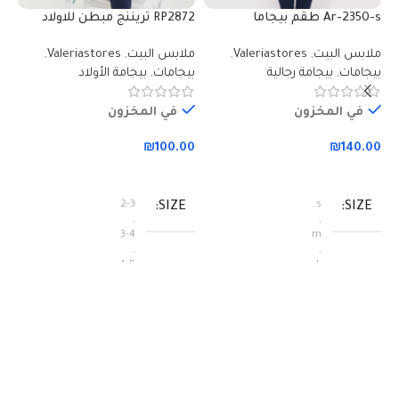
Ar-2350-s طقم بيجاما
RP2872 تريننج مبطن للاولاد
قطعتين للرجال بلوز لون خمري
ودافئ بلوز لون اورنج مع بنطال
ملابس البيت
,
Valeriastores
,
ملابس البيت
,
Valeriastores
,
مقلمة مع بنطال لون كحلي
لون كحلي
بيجامات
,
بيجامة رجالية
بيجامات
,
بيجامة الأولاد
في المخزون
في المخزون
غرا
مل
₪
100.00
₪
140.00
بي
تحديد أحد الخيارات
تحديد أحد الخيارات
2-3
s
SIZE
SIZE
,
,
3-4
m
00
,
,
4-5
L
,
,
5-6
XL
,
6-7
,
7-8
,
9-10