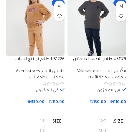
-19%
-19%
US1179 طقم للاولاد قطعتين
US1226 طقم تريننج للبنات
صوف بلوز لون رمادي مع بنطال
قطعتين بلوز فرو مع بنطال
ود
ملابس البيت
,
Valeriastores
,
ملابس البيت
,
Valeriastores
,
مل
لون كحلي
مبطن
لو
بيجامات
,
بيجامة الأولاد
بيجامات
,
بيجامة بنات
بي
في المخزون
في المخزون
00
₪
130.00
–
₪
110.00
₪
130.00
–
₪
110.00
تحديد أحد الخيارات
تحديد أحد الخيارات
4-5
10-11
SIZE
SIZE
,
,
5-6
12-13