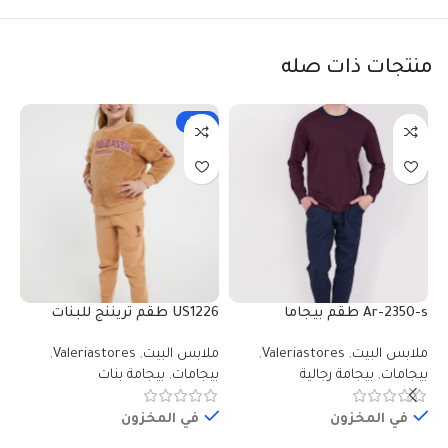
منتجات ذات صله
-19%
Ar-2350-s طقم بيجاما
US1226 طقم تريننج للبنات
قطعتين للرجال بلوز لون خمري
قطعتين بلوز فرو مع بنطال
ود
ملابس البيت
,
Valeriastores
,
ملابس البيت
,
Valeriastores
,
مل
مقلمة مع بنطال لون كحلي
مبطن
لو
بيجامات
,
بيجامة رجالية
بيجامات
,
بيجامة بنات
بي
في المخزون
في المخزون