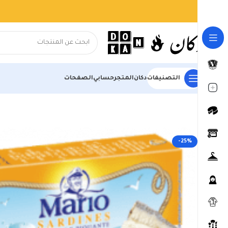
التصنيفات
دكان
المتجر
حسابي
الصفحات
الرئيسية
المتجر
السوبر ماركت
المعلبات
In Oil &Chili Pepper 125G
-25%