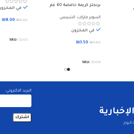
برنجلز كريمة حامضة 40 غم
في المخزون
السوبر ماركت
,
الشيبس
₪
8.00
₪
9.00
إضافة إلى الس
في المخزون
SKU:
12353
₪
3.50
₪
4.50
إضافة إلى السلة
SKU:
12354
البريد الاكتروني:
إخبارية
اليوم