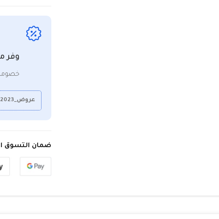
وفر م
خصومات
عروض_2023
ضمان التسوق ال