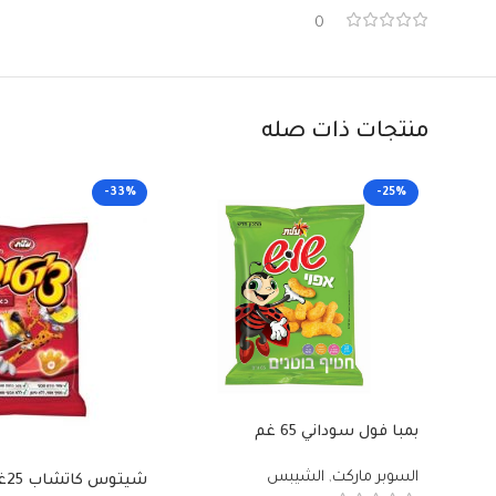
0
منتجات ذات صله
-33%
-25%
بمبا فول سوداني 65 غم
السوبر ماركت
,
الشيبس
شيتوس كاتشاب 25غم