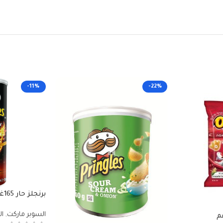
-11%
-22%
برنجلز حار 165غم
السوبر ماركت
,
ا