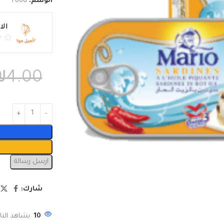
الوسم:
Food
ال
₪
4.00
ارسل رسالة
شارك:
10
يشاهد النا