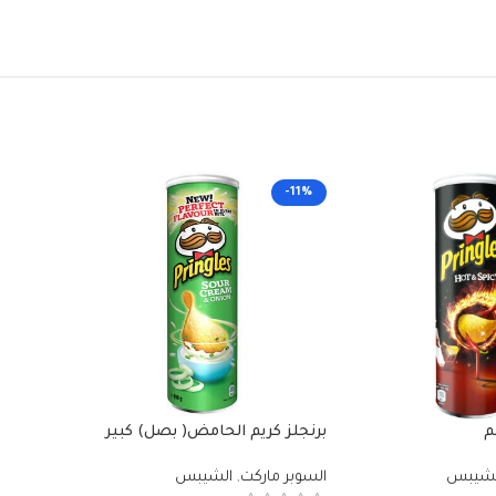
-11%
-11%
برنجلز كريم الحامض( بصل) كبير
برنجلز ملح 
165غم
لشيبس
السوبر ماركت
,
الشيبس
السوبر م