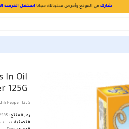
سجل
بسرعة
و
احجز اسم محلك بالموقع
Mario Sardines 
 In Oil
er 125G
Chili Pepper 125G
رمز المنتج:
2585
التصنيفات:
السو