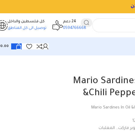
24 دعم
كل فلسطين والداخل
0594766668
توصيل الى كل المناطق
₪
0.00
Mario Sardines
&Chili Pepp
Mario Sardines In Oil &
1
بر ماركت
,
المعلبات