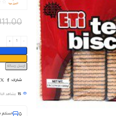
₪
11.00
ارسل رسالة
شارك:
15
يشاهد النا
استلم م