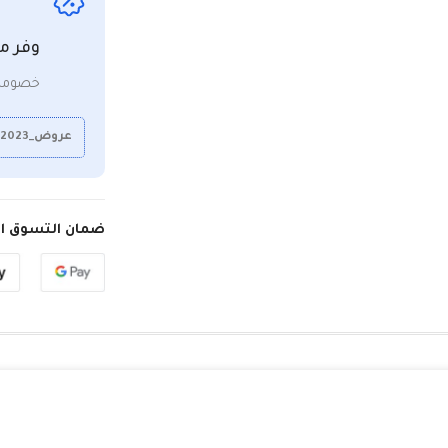
وفر م
خصومات
عروض_2023
ضمان التسوق ال