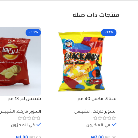
منتجات ذات صله
-50%
-33%
سناك مكس 40 غم
شيبس ليز 18 غم
السوبر ماركت
,
الشيبس
السوبر ماركت
,
الشيبس
في المخزون
في المخزون
₪
1.00
₪
2.00
₪
2.00
₪
3.00