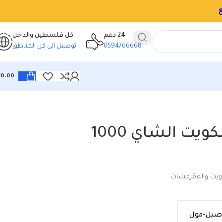
وت الفرصة
24 دعم
كل فلسطين والداخل
0594766668
توصيل الى كل المناطق
₪
0.00
ETi بسكويت الشاي 1000
ويت والمقرمشات
اصيل-مول