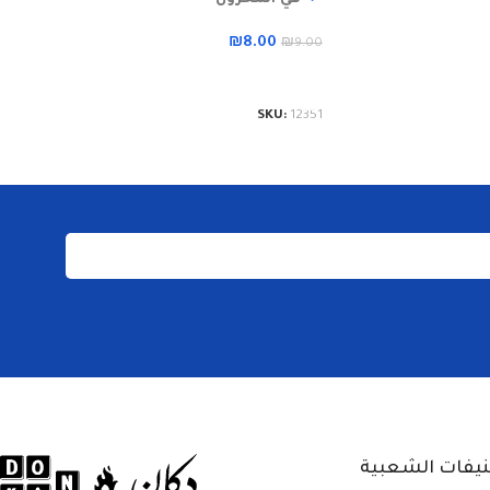
لة
إضافة 
₪
8.00
₪
9.00
KU:
12350
إضافة إلى السلة
SKU:
12351
نيفات الشعبية