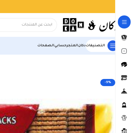
التصنيفات
دكان
المتجر
حسابي
الصفحات
الرئيسية
المتجر
السوبر ماركت
البسكويت والمقرمشات
ETi بسكويت الشاي 1000 غم
-9%