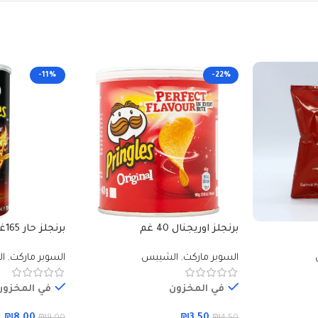
-11%
-22%
برنجلز اوريجنال 40 غم
برنجلز حار 165غم
السوبر ماركت
,
الشيبس
السوبر ماركت
,
ا
في المخزون
في المخزون
₪
8.00
₪
3.50
₪
9.00
₪
4.50