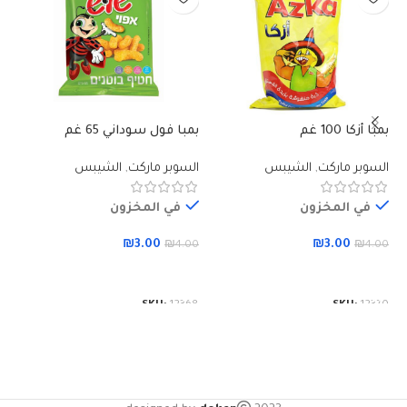
بمبا أزكا 100 غم
بمبا فول سوداني 65 غم
45g دوريت
السوبر ماركت
,
الشيبس
السوبر ماركت
,
الشيبس
ال
في المخزون
في المخزون
₪
3.00
₪
3.00
00
₪
4.00
₪
4.00
إضافة إلى السلة
إضافة إلى السلة
61
SKU:
12368
SKU:
12370