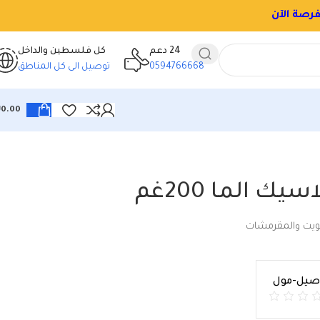
24 دعم
كل فلسطين والداخل
0594766668
توصيل الى كل المناطق
₪
0.00
يك الما 200غم
ويت والمقرمشات
اصيل-مول