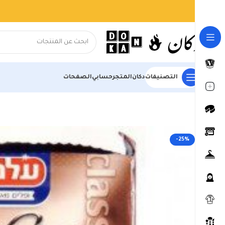
التصنيفات
دكان
المتجر
حسابي
الصفحات
الرئيسية
المتجر
السوبر ماركت
البسكويت والمقرمشات
ويفر كلاسيك ال
-25%