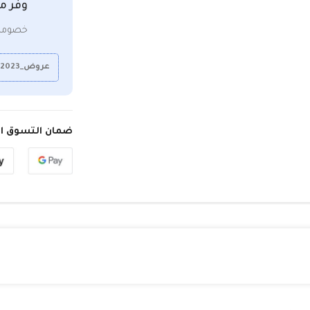
وفر م
خصومات
عروض_2023
ضمان التسوق ال