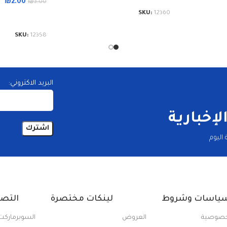
₪
2.00
₪
3.00
SKU:
12360
إضافة إلى الس
SKU:
12358
البريد الاكتروني:
إخبارية
اليوم
ياسات وشروط
لينكات مختصرة
التص
خصوصية
العروض
السوبرماركت