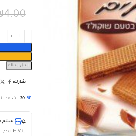
₪
4.00
ارسل رسالة
شارك:
20
يشاهد النا
استلم م
لالتقاط اليوم