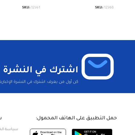
SKU:
12361
SKU:
12368
اشترك في النشرة ال
كن أول من يعرف. اشترك في النشرة الإخبارية 
حمل التطبيق على الهاتف المحمول:
س
سياسة ال