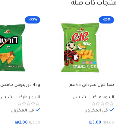
منتجات ذات صله
-33%
-25%
بمبا فول سوداني 65 غم
45g دوريتوس حامض وحار
السوبر ماركت
,
الشيبس
السوبر ماركت
,
الشيبس
في المخزون
في المخزون
₪
2.00
₪
3.00
₪
3.00
₪
4.00
إضافة إلى السلة
إضافة إلى السلة