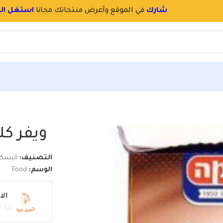
سجل
بسرعة
و
احجز اسم محلك بالموقع
ما 200غم
ويفر كلاس
التصنيف:
البسك
الوسم:
Food
ال