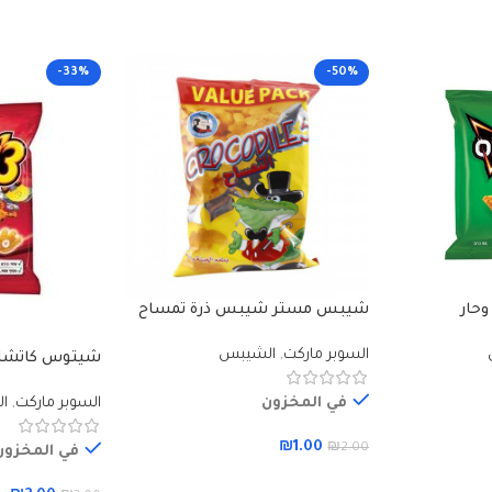
-33%
-50%
شيبس مستر شيبس ذرة تمساح
35 غم
السوبر ماركت
,
الشيبس
شيتوس كاتشاب 5
في المخزون
السوبر ماركت
,
ا
₪
1.00
₪
2.00
في المخزون
إضافة إلى السلة