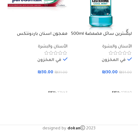
مل
ال
ليسترين سائل مضمضة 500ml
معجون اسنان باردونتكس
00
اكسترا فرش 75 مل
الأسنان والبشرة
الأسنان والبشرة
50
في المخزون
في المخزون
₪
30.00
₪
30.00
₪
31.00
₪
31.00
إضافة إلى السلة
إضافة إلى السلة
SKU:
12853
SKU:
12860
designed by
dokan
2023