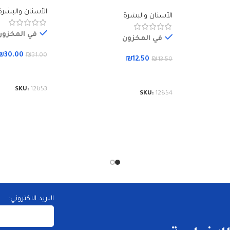
فرش 75 مل
الأسنان والبشرة
الأسنان والبشرة
في المخزون
في المخزون
₪
30.00
₪
31.00
₪
12.50
₪
13.50
إضافة إلى الس
إضافة إلى السلة
SKU:
12853
SKU:
12854
البريد الاكتروني: