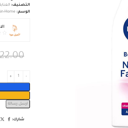
التصنيف:
العناي
الوسم:
kin-Home
ال
22.00
ارسل رسالة
شارك: