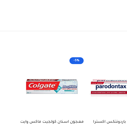
-5%
-5%
اردونتكس اكسترا
معجون اسنان كولجيت ماكس وايت
سنسوداي