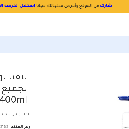
سجل
بسرعة
و
احجز اسم محلك بالموقع
نيفيا لوشن للجسم لجميع أنواع البشرة 400ml
نيفيا 
لجميع أ
400ml
نيفيا لوشن للجسم لج
رمز المنتج:
13163