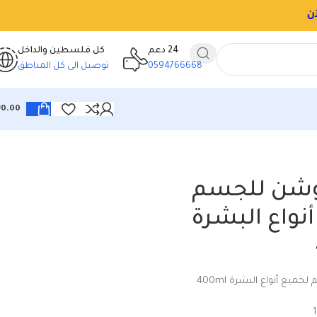
24 دعم
كل فلسطين والداخل
0594766668
توصيل الى كل المناطق
₪
0.00
لوشن للجسم
نواع البشرة
ميع أنواع البشرة 400ml