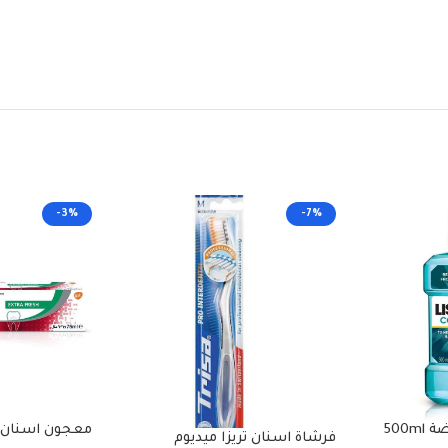
-3%
-7%
500
معجون اسنان ب
فرشاة اسنان تريزا ميديوم