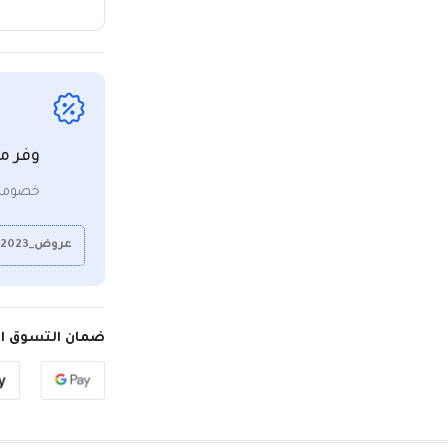
وفر م
خصومات
عروض_2023
ضمان التسوق ال