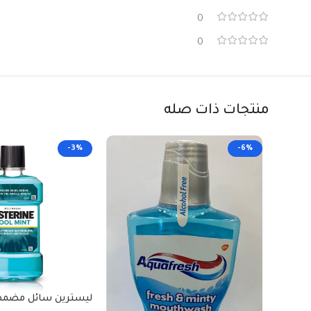
0
0
منتجات ذات صله
-3%
-6%
ليسترين سائل مضمضة ml