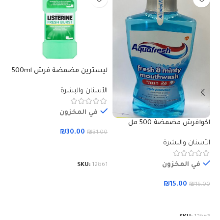
ليسترين مضمضة فرش 500ml
كو
الأسنان والبشرة
ال
في المخزون
اكوافرش مضمضة 500 مل
₪
30.00
00
₪
31.00
الأسنان والبشرة
إضافة إلى السلة
في المخزون
59
SKU:
12861
₪
15.00
₪
16.00
إضافة إلى السلة
SKU:
12863