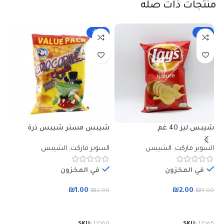
منتجات ذات صله
-50%
-33%
شيبس ليز 40 غم
شيبس مستر شيبس ذرة
تمساح 35 غم
السوبر ماركت
,
الشيبس
السوبر ماركت
,
الشيبس
شي
في المخزون
في المخزون
ال
₪
1.00
₪
2.00
₪
2.00
₪
3.00
إضافة إلى السلة
إضافة إلى السلة
00