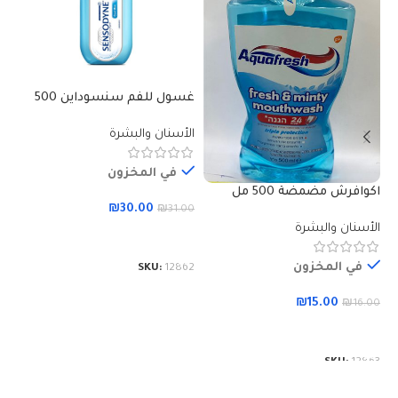
غسول للفم سنسوداين 500
كو
ميلي
الأسنان والبشرة
ال
في المخزون
اكوافرش مضمضة 500 مل
₪
30.00
00
₪
31.00
الأسنان والبشرة
إضافة إلى السلة
في المخزون
56
SKU:
12862
₪
15.00
₪
16.00
إضافة إلى السلة
SKU:
12863