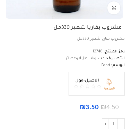
Click to enlarge
مشروب بفاريا شعير 330مل
مشروب بفاريا شعير 330مل
رمز المنتج:
12748
التصنيف:
مشروبات غازية وعصائر
الوسم:
Food
الاصيل-مول
₪
3.50
₪
4.50