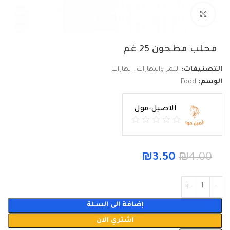
Click to enlarge
محلب مطحون 25 غم
التصنيفات:
التمر والبهارات
,
بهارات
الوسم:
Food
الاصيل-مول
₪
3.50
₪
4.00
إضافة إلى السلة
اشتري الان