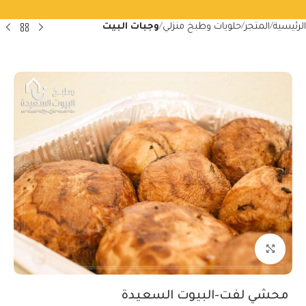
الرئيسية
المتجر
حلويات وطبخ منزلي
وجبات البيت
Click to enlarge
محشي لفت-البيوت السعيدة