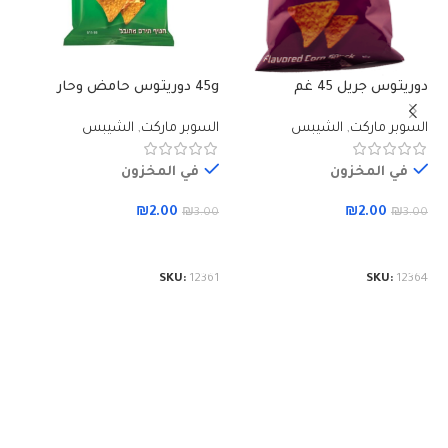
دوريتوس جريل 45 غم
45g دوريتوس حامض وحار
برن
السوبر ماركت
,
الشيبس
السوبر ماركت
,
الشيبس
ال
في المخزون
في المخزون
₪
2.00
₪
2.00
50
₪
3.00
₪
3.00
إضافة إلى السلة
إضافة إلى السلة
55
SKU:
12361
SKU:
12364