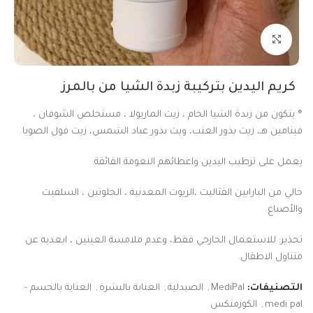
Click to enlarge
كريم اليدين بتركيبة زبدة الشيا من بالمرز
® يتكون من زبدة الشيا الخام ، زيت الماريولا ، مستخلص الشوفان ،
فيتامين هـ، زيت بذور العنب، ويت بذور عباد الشمس، زيت فول الصويا.
يعمل على ترطيب اليدين واعطائهم النعومة الفائقة.
خالي من البارابين الفثاليت ،الزيوت المعدنية ، الجلوتين ، السلفيت
والأصباغ.
تحذير: للاستعمال الخارجي فقط، وعدم ملامسة العينين ، ابعديه عن
متناول الاطفال.
التصنيفات:
MediPal
,
الصيدلية
,
العناية بالبشرة
,
العناية بالجسم -
medi pal
,
الكوزمتكس