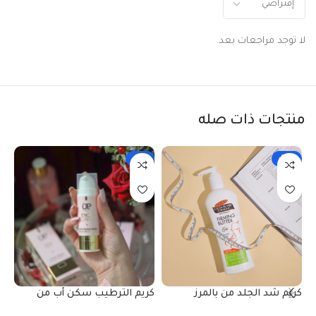
لا توجد مراجعات بعد.
منتجات ذات صله
-11%
-17%
كريم شد الجلد من بالمرز
كريم الترطيب سكن أب من
سي
فيرونا
من