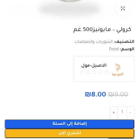
Click to enlarge
كرولي – مايونيز500 غم
التصنيف:
الشوربات والصلصات
الوسم:
Food
الاصيل-مول
₪
8.00
₪
9.00
إضافة إلى السلة
اشتري الان