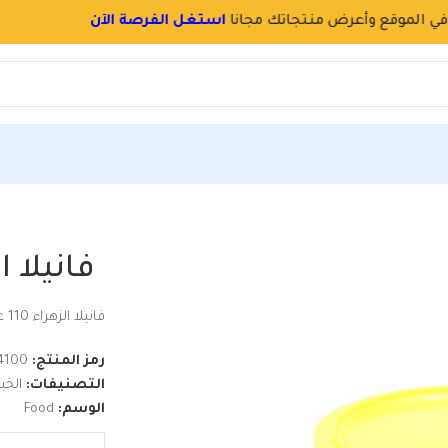
سجل
بسرعة
و
احجز اسم محلك بالموقع
فانيلا الزهراء 110 غم
فانيلا الزه
فانيلا الزهراء 110 غم
رمز المنتج:
4100
التصنيفات:
الخب
الوسم:
Food