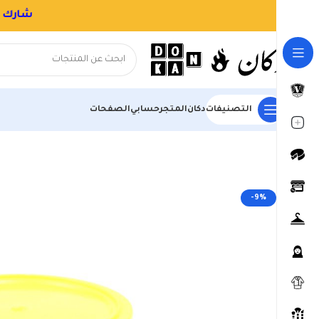
التصنيفات
دكان
المتجر
حسابي
الصفحات
الرئيسية
المتجر
السوبر ماركت
احتياجات الدقيق والخبز والكيك
طحين
-9%