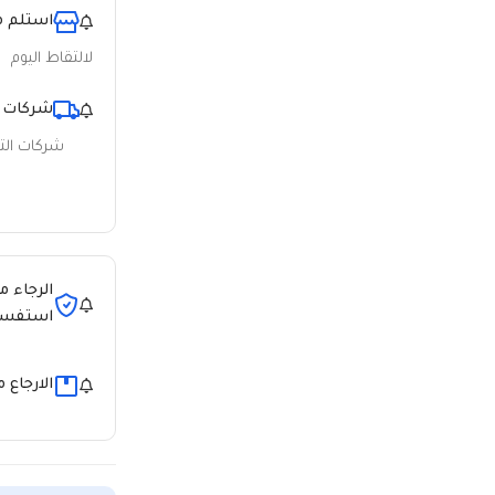
استلم م
لالتقاط اليوم
شركات 
شركات ال
الرجاء م
استفسا
الارجاع 