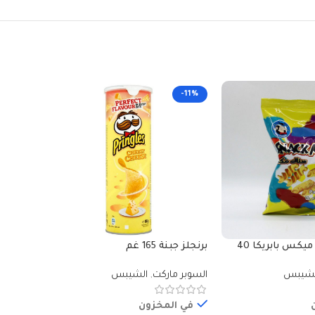
-11%
-11%
شيبس سناك ميكس بابريكا 40
برنجلز جبنة 165 غم
برنجلز ملح 
لشيبس
السوبر ماركت
,
الشيبس
السوبر م
في المخزون
في ا