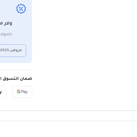
وفر م
خصومات
عروض_2023
ضمان التسوق ال