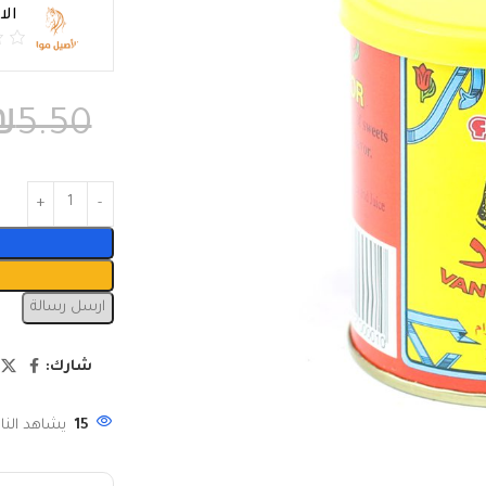
ال
₪
5.50
ارسل رسالة
شارك:
15
يشاهد النا