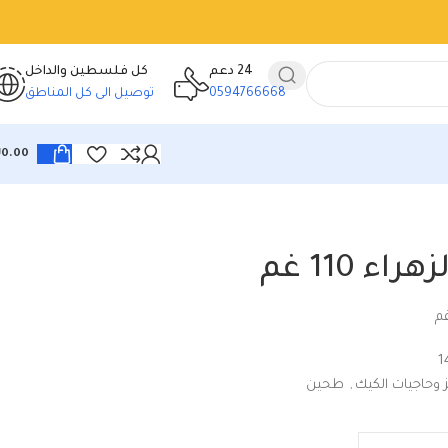
24 دعم
كل فلسطين والداخل
0594766668
توصيل الى كل المناطق
₪
0.00
راء 110 غم
1
ز وحاجيات الكيك
,
طحين