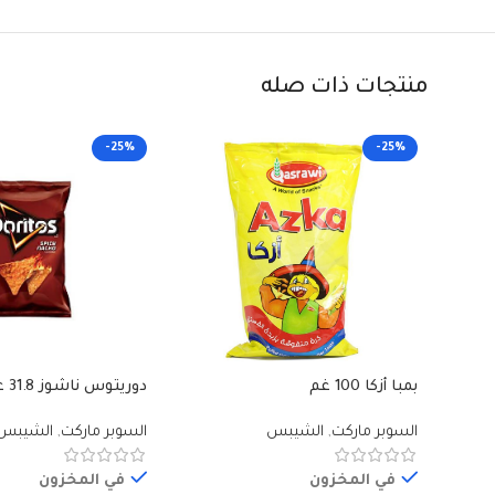
منتجات ذات صله
-25%
-25%
بمبا أزكا 100 غم
دوريتوس ناشوز 31.8 غم
السوبر ماركت
,
الشيبس
السوبر ماركت
,
الشيبس
في المخزون
في المخزون