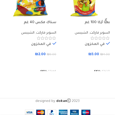
بمبا أزكا 100 غم
سناك مكس 40 غم
دو
السوبر ماركت
,
الشيبس
السوبر ماركت
,
الشيبس
ال
في المخزون
في المخزون
₪
2.00
₪
3.00
00
₪
3.00
₪
4.00
إضافة إلى السلة
إضافة إلى السلة
64
SKU:
12366
SKU:
12370
designed by
dokan
2023