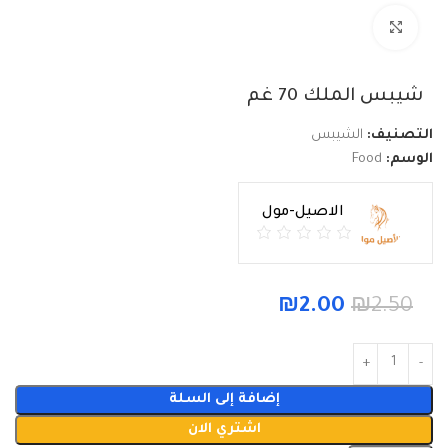
Click to enlarge
شيبس الملك 70 غم
التصنيف:
الشيبس
الوسم:
Food
الاصيل-مول
₪
2.00
₪
2.50
إضافة إلى السلة
اشتري الان