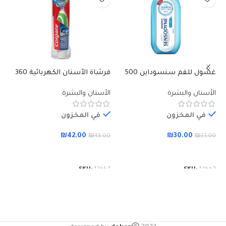
غسول للفم سنسوداين 500
فرشاة الأسنان الكهربائية 360
ميلي
مل
الأسنان والبشرة
الأسنان والبشرة
ال
في المخزون
في المخزون
₪
42.00
₪
30.00
00
₪
43.00
₪
31.00
إضافة إلى السلة
إضافة إلى السلة
52
SKU:
12857
SKU:
12862