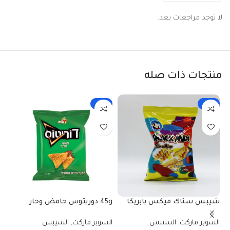
لا توجد مراجعات بعد.
منتجات ذات صله
-33%
-33%
شيبس سناك ميكس بابريكا
45g دوريتوس حامض وحار
شي
40 غم
تمس
السوبر ماركت
,
الشيبس
السوبر ماركت
,
الشيبس
ال