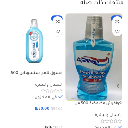
منتجات ذات صله
-3%
-6%
غسول للفم سنسوداين 500
ميلي
مل
الأسنان والبشرة
ال
في المخزون
اكوافرش مضمضة 500 مل
₪
30.00
00
₪
31.00
الأسنان والبشرة
إضافة إلى السلة
في المخزون