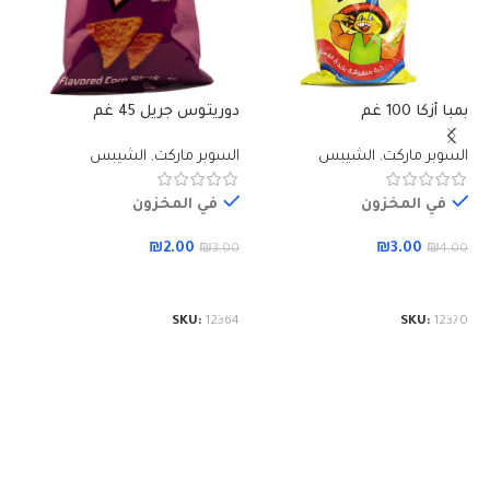
بمبا أزكا 100 غم
دوريتوس جريل 45 غم
شي
40 
السوبر ماركت
,
الشيبس
السوبر ماركت
,
الشيبس
ال
في المخزون
في المخزون
₪
2.00
₪
3.00
00
₪
3.00
₪
4.00
إضافة إلى السلة
إضافة إلى السلة
62
SKU:
12364
SKU:
12370