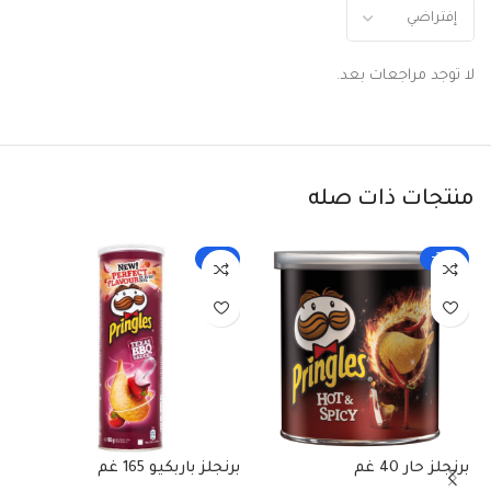
لا توجد مراجعات بعد.
منتجات ذات صله
-11%
-22%
برنجلز حار 40 غم
برنجلز باربكيو 165 غم