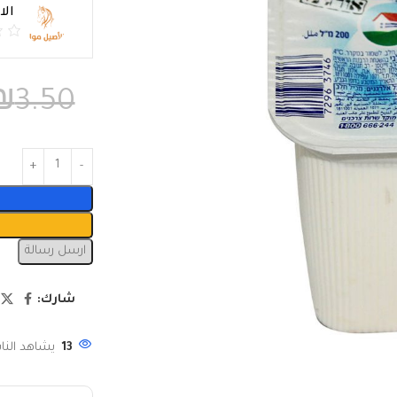
ال
₪
3.50
ارسل رسالة
شارك:
13
يشاهد النا