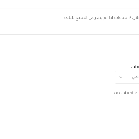
 للتلف
عات
 مراجعات بعد.