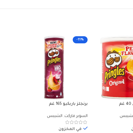
-11%
-11%
م
برنجلز باربكيو 165 غم
برنجلز ملح 
لشيبس
السوبر ماركت
,
الشيبس
السوبر م
في المخزون
في ا