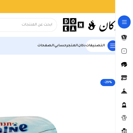
التصنيفات
دكان
المتجر
حسابي
الصفحات
الرئيسية
المتجر
السوبر ماركت
منتجات الألبان والحليب والأجبان
منتج
-29%