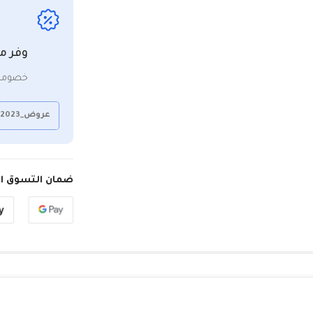
وفر م
خصومات
عروض_2023
ضمان التسوق ال