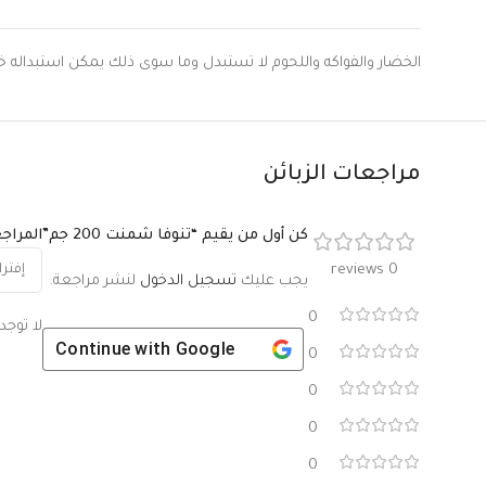
الخضار والفواكه واللحوم لا تستبدل وما سوى ذلك يمكن استبداله خلال 9 ساعات اذا لم يتعرض المنتج
مراجعات الزبائن
كن أول من يقيم “تنوفا شمنت 200 جم”
المراج
0 reviews
يجب عليك
تسجيل الدخول
لنشر مراجعة.
0
لا توجد
Continue with
Google
0
0
0
0