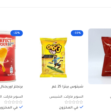
-22%
-33%
شيتوس بيتزا 25 غم
برنجلز اوريجنال 40 غ
السوبر ماركت
,
الشيبس
السوبر ماركت
,
ا
في المخزون
في المخزون