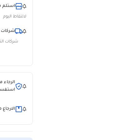
استلم م
لالتقاط اليوم
شركات 
شركات ال
الرجاء م
استفسا
الارجاع 