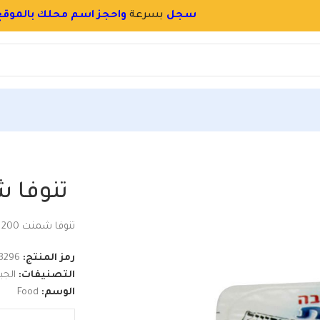
سجل
بسرعة
و
احجز اسم محلك بالموقع
ات الألبان
تنوفا شمنت 200 جم
تنوفا شمن
تنوفا شمنت 200 جم
رمز المنتج:
3296
التصنيفات:
الجب
الوسم:
Food