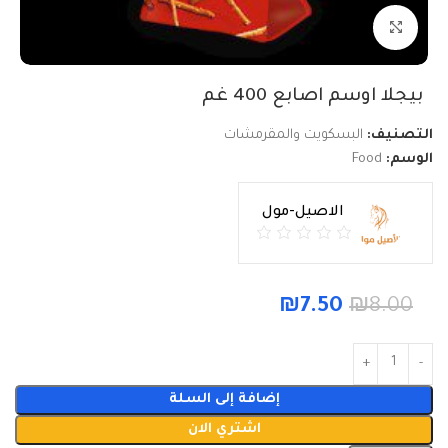
Click to enlarge
بيجلا اوسم اصابع 400 غم
التصنيف:
البسكويت والمقرمشات
الوسم:
Food
الاصيل-مول
₪
7.50
₪
8.00
إضافة إلى السلة
اشتري الان