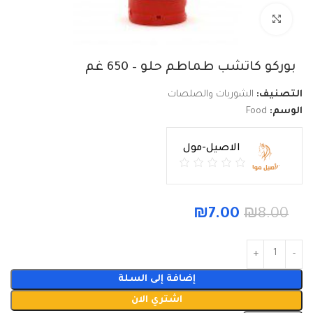
Click to enlarge
بوركو كاتشب طماطم حلو – 650 غم
التصنيف:
الشوربات والصلصات
الوسم:
Food
الاصيل-مول
₪
7.00
₪
8.00
إضافة إلى السلة
اشتري الان