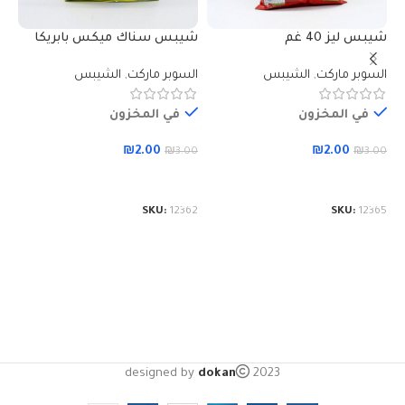
شيبس ليز 40 غم
شيبس سناك ميكس بابريكا
45g دوريت
40 غم
السوبر ماركت
,
الشيبس
السوبر ماركت
,
الشيبس
ال
في المخزون
في المخزون
₪
2.00
₪
2.00
00
₪
3.00
₪
3.00
إضافة إلى السلة
إضافة إلى السلة
61
SKU:
12362
SKU:
12365
designed by
dokan
2023