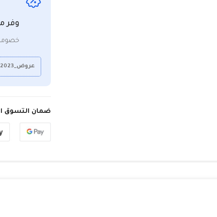
وفر م
خصومات
عروض_2023
ضمان التسوق ال