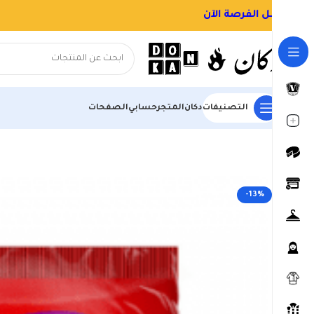
التصنيفات
دكان
المتجر
حسابي
الصفحات
الرئيسية
المتجر
السوبر ماركت
البسكويت والمقرمشات
بسكويت مع بابر
-13%