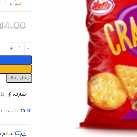
₪
4.00
ارسل رسالة
شارك:
20
يشاهد النا
استلم م