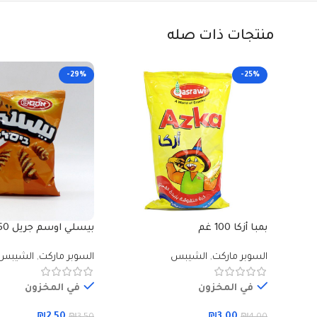
منتجات ذات صله
-29%
-25%
بمبا أزكا 100 غم
بيسلي اوسم جريل 50 غم
السوبر ماركت
,
الشيبس
السوبر ماركت
,
الشيبس
في المخزون
في المخزون
₪
2.50
₪
3.00
₪
3.50
₪
4.00