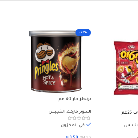
-22%
-22%
برنجلز حار 40 غم
السوبر ماركت
,
الشيبس
2غم
برنجلز كري
في المخزون
لشيبس
السوبر م
₪
3.50
₪
4.50