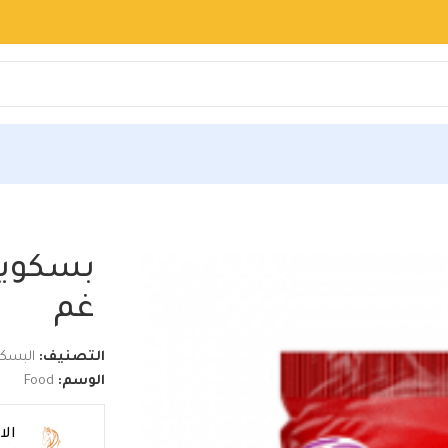
سجل
بسرعة
و
احجز اسم محلك بالموقع
يكا 200 غم
غم
التصنيف:
البسك
الوسم:
Food
ال