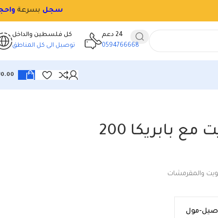
24 دعم
كل فلسطين والداخل
0594766668
توصيل الى كل المناطق
₪
0.00
بسكويت مع بابريكا 200
ويت والمقرمشات
اصيل-مول