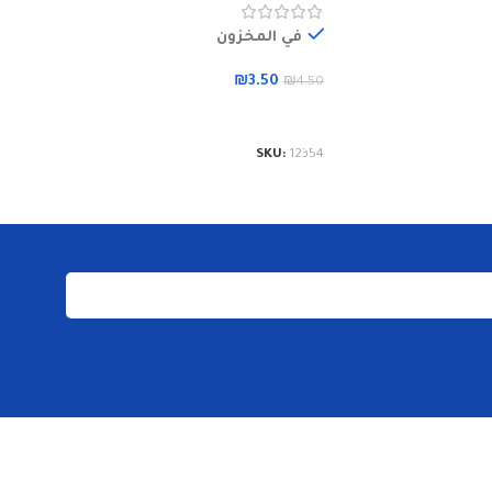
لة
إضافة 
في المخزون
KU:
12352
₪
3.50
₪
4.50
إضافة إلى السلة
SKU:
12354