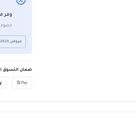
وفر م
خصومات
عروض_2023
ضمان التسوق ال