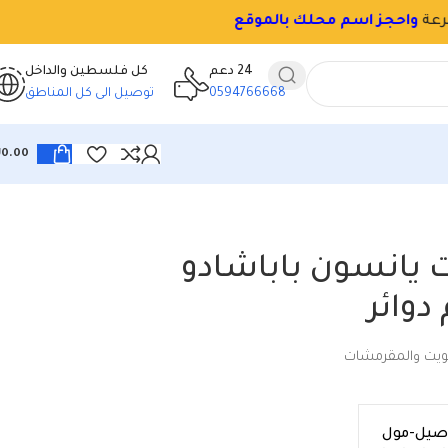
24 دعم
كل فلسطين والداخل
0594766668
توصيل الى كل المناطق
₪
0.00
يانسون باباشادو
ويت والمقرمشات
اصيل-مول