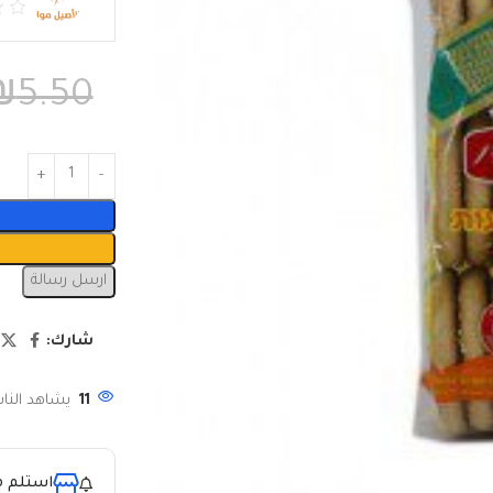
₪
5.50
ارسل رسالة
شارك:
11
يشاهد الناس
استلم م