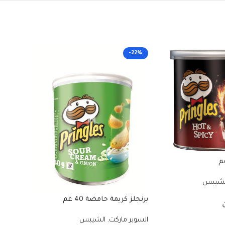
-11%
-22%
برنجلز باربكي
لشيبس
السوبر م
برنجلز كريمة حامضة 40 غم
في ا
السوبر ماركت
,
الشيبس
00
₪
9.00