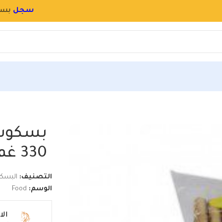
سجل
بسرعة
و
احجز اسم محلك بالموقع
باشادو 330 غم دوائر
بسكوت 
330 غم دوائر
التصنيف:
البسك
الوسم:
Food
ال