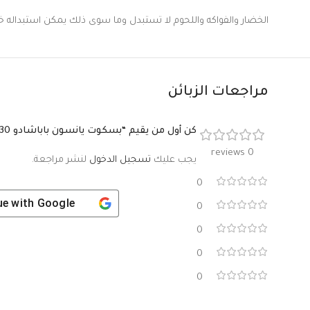
الخضار والفواكه واللحوم لا تستبدل وما سوى ذلك يمكن استبداله خلال 9 ساعات اذا لم يتعرض المنتج
مراجعات الزبائن
كن أول من يقيم “بسكوت يانسون باباشادو 330 غم دوائر”
0 reviews
يجب عليك
تسجيل الدخول
لنشر مراجعة.
0
ue with
Google
0
0
0
0