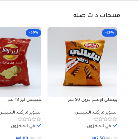
منتجات ذات صله
-50%
-29%
بيسلي اوسم جريل 50 غم
شيبس ليز 18 غم
السوبر ماركت
,
الشيبس
السوبر ماركت
,
الشيبس
في المخزون
في المخزون
₪
1.00
₪
2.50
₪
2.00
₪
3.50