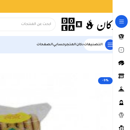
التصنيفات
دكان
المتجر
حسابي
الصفحات
الرئيسية
المتجر
السوبر ماركت
البسكويت والمقرمشات
بسكوت يانسون با
-9%