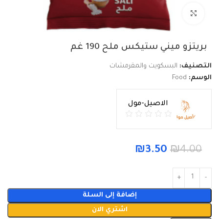
Click to enlarge
بريتزو ميني ستيكس ملح 190 غم
التصنيف:
البسكويت والمقرمشات
الوسم:
Food
الاصيل-مول
₪
3.50
₪
4.00
إضافة إلى السلة
اشتري الان