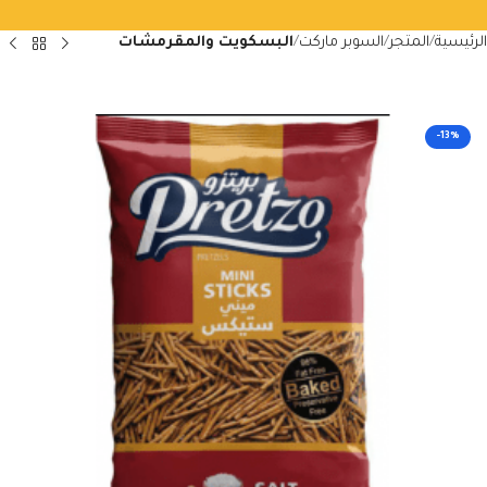
الرئيسية
المتجر
السوبر ماركت
البسكويت والمقرمشات
-13%