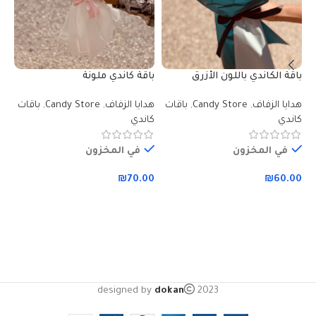
باقة الكاندي باللون الأزرق
باقة كاندي ملونة
با
والأسود
وا
هدايا الزفاف
,
Candy Store
,
باقات
هدايا الزفاف
,
Candy Store
,
باقات
هد
كاندي
كاندي
كا
في المخزون
في المخزون
00
₪
70.00
₪
60.00
إضافة إلى السلة
إضافة إلى السلة
designed by
dokan
2023