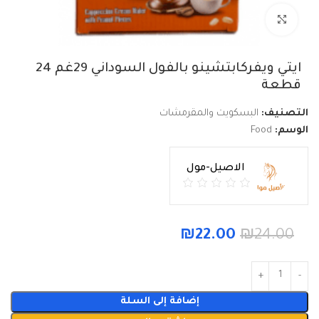
Click to enlarge
ايتي ويفركابتشينو بالفول السوداني 29غم 24
قطعة
التصنيف:
البسكويت والمقرمشات
الوسم:
Food
الاصيل-مول
₪
22.00
₪
24.00
إضافة إلى السلة