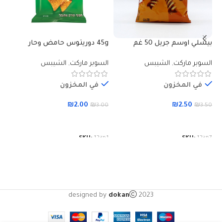
بيسلي اوسم جريل 50 غم
45g دوريتوس حامض وحار
شي
تمس
السوبر ماركت
,
الشيبس
السوبر ماركت
,
الشيبس
ال
في المخزون
في المخزون
₪
2.00
₪
2.50
00
₪
3.00
₪
3.50
إضافة إلى السلة
إضافة إلى السلة
60
SKU:
12361
SKU:
12367
designed by
dokan
2023