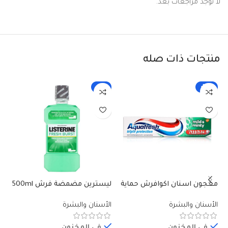
لا توجد مراجعات بعد.
منتجات ذات صله
-3%
-10%
معجون اسنان اكوافرش حماية
ليسترين مضمضة فرش 500ml
لي
ثلاثية 100مل
الأسنان والبشرة
الأسنان والبشرة
ال
في المخزون
في المخزون