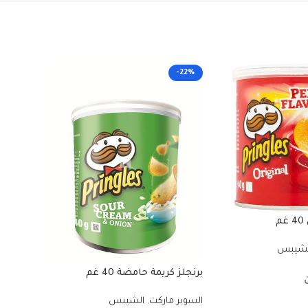
-11%
-22%
م
برنجلز جبنة 5
لشيبس
السوبر م
برنجلز كريمة حامضة 40 غم
في ا
السوبر ماركت
,
الشيبس
00
₪
9.00