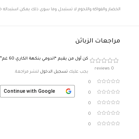
الخضار والفواكه واللحوم لا تستبدل وما سوى ذلك يمكن استبداله خلال 9 ساعات اذا لم يتعرض المنتج
مراجعات الزبائن
كن أول من يقيم “اندومي بنكهة الكاري 60 غم”
0 reviews
يجب عليك
تسجيل الدخول
لنشر مراجعة.
0
Continue with
Google
0
0
0
0