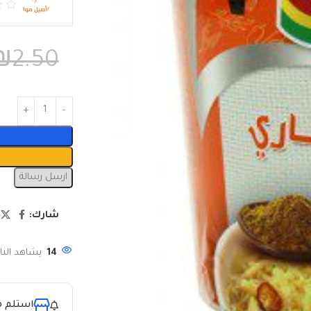
₪
2.50
ارسل رسالة
شارك:
14
يشاهد النا
استلم م