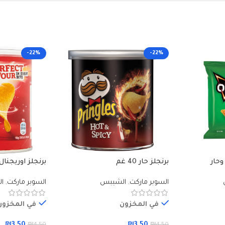
-22%
-22%
برنجلز حار 40 غم
برنجلز اوريجنال 40 غ
السوبر ماركت
,
الشيبس
السوبر ماركت
,
ا
في المخزون
في المخزون
₪
3.50
₪
3.50
₪
4.50
₪
4.50