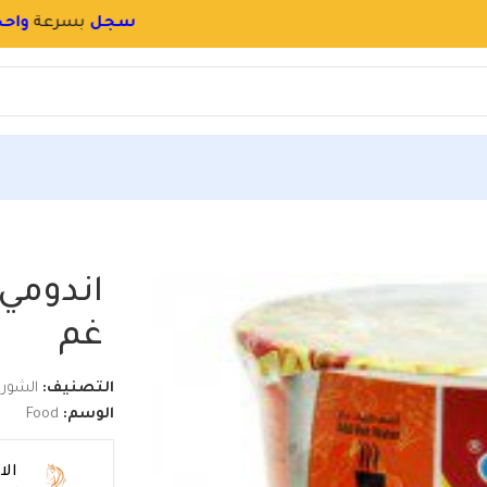
سجل
بسرعة
و
احجز اسم محلك بالموقع
ري 60 غم
غم
التصنيف:
الشور
الوسم:
Food
ال