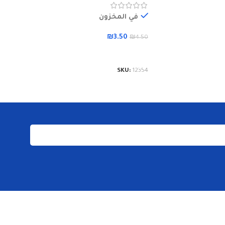
لة
إضافة 
في المخزون
KU:
12348
₪
3.50
₪
4.50
إضافة إلى السلة
SKU:
12354