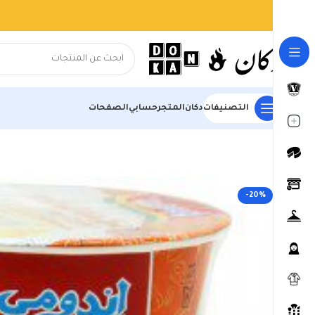
التصنيفات
دكان
المتجر
حسابي
الصفحات
الرئيسية
المتجر
السوبر ماركت
الشوربات والصلصات
اندومي بنكهة الكا
-20%