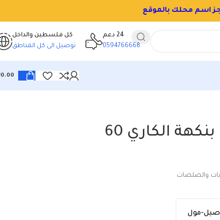
24 دعم
كل فلسطين والداخل
0594766668
توصيل الى كل المناطق
₪
0.00
اندومي بنكهة الكاري 60
بات والصلصات
اصيل-مول