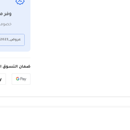
وفر م
خصومات
عروض_2023
ضمان التسوق ال