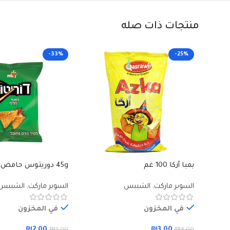
منتجات ذات صله
-33%
-25%
بمبا أزكا 100 غم
45g دوريتوس حامض وحار
السوبر ماركت
,
الشيبس
السوبر ماركت
,
الشيبس
في المخزون
في المخزون
₪
2.00
₪
3.00
₪
3.00
₪
4.00