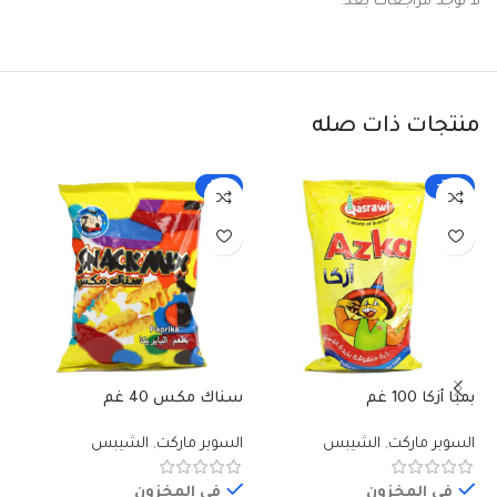
لا توجد مراجعات بعد.
منتجات ذات صله
-33%
-25%
بمبا أزكا 100 غم
سناك مكس 40 غم
شي
40 
السوبر ماركت
,
الشيبس
السوبر ماركت
,
الشيبس
ال
في المخزون
في المخزون