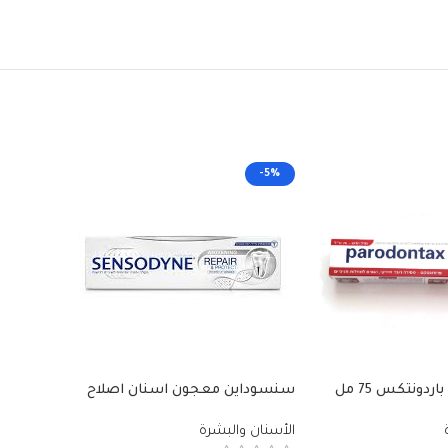
-5%
-5%
معجون اسنان باردونتكس 75 مل
سنسوداين معجون اسنان اصلاح
سنسودين
وحماية وتبيض 75ml
كاملة 75 مل
الأسنان والبشرة
الأسنان 