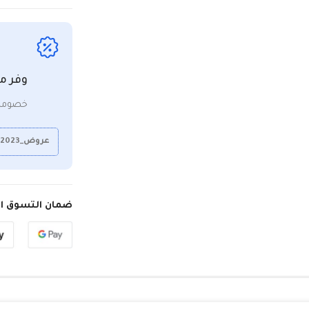
وفر م
خصومات
عروض_2023
ضمان التسوق ال