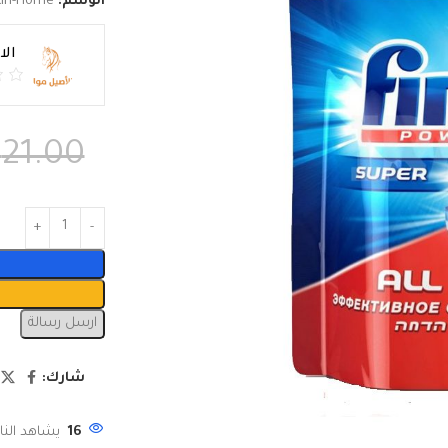
الوسم:
kin-Home
ال
₪
21.00
ارسل رسالة
شارك:
16
يشاهد النا