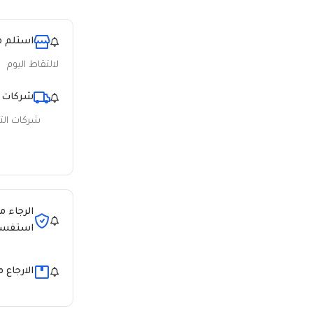
استلم م
لالتقاط اليوم
شركات 
شركات ال
الرجاء م
استفسا
الارجاع 