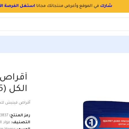
سجل
بسرعة
و
احجز اسم محلك بالموقع
(25 قرص)
أقراص 
الكل (25 قرص)
أقراص فينيش للجلاية ا
رمز المنتج:
13837
التصنيف:
مواد ا