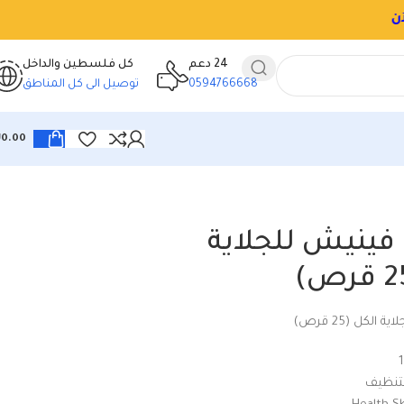
24 دعم
كل فلسطين والداخل
0594766668
توصيل الى كل المناطق
₪
0.00
فينيش للجلاية
لكل (25 قرص)
لتنظيف