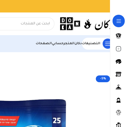
التصنيفات
دكان
المتجر
حسابي
الصفحات
الرئيسية
المتجر
السوبر ماركت
مواد التنظيف
أقراص فينيش للجلاية الكل 
-5%