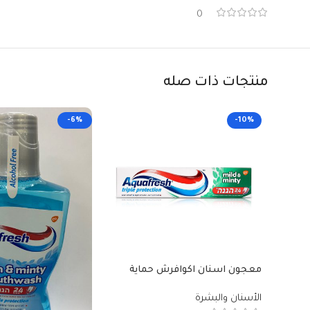
0
منتجات ذات صله
-6%
-10%
معجون اسنان اكوافرش حماية
ثلاثية 100مل
الأسنان والبشرة