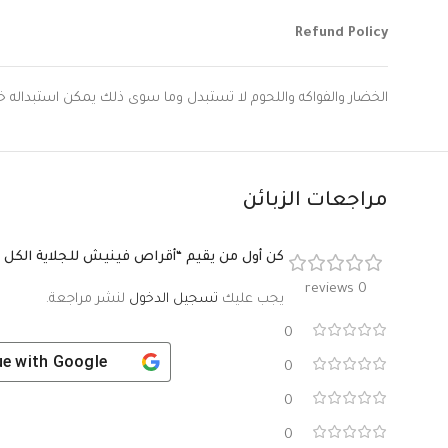
Refund Policy
الخضار والفواكه واللحوم لا تستبدل وما سوى ذلك يمكن استبداله خلال 9 ساعات اذا لم يتعرض المنتج
مراجعات الزبائن
كن أول من يقيم “أقراص فينيش للجلاية الكل (25 قرص)”
0 reviews
يجب عليك
تسجيل الدخول
لنشر مراجعة.
0
ue with
Google
0
0
0